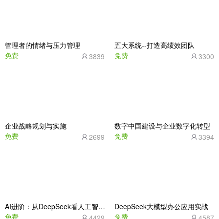
管理者的情绪与压力管理
五大系统--打造高绩效团队
免费
免费
3839
3300
企业战略规划与实施
数字中国建设与企业数字化转型
免费
免费
2699
3394
AI进阶：从DeepSeek看人工智能新趋势与商业变革探索
DeepSeek大模型办公应用实战
免费
免费
4429
4587