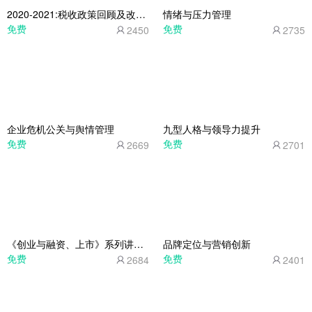
2020-2021:税收政策回顾及改革趋势展望
情绪与压力管理
免费
免费
2450
2735
企业危机公关与舆情管理
九型人格与领导力提升
免费
免费
2669
2701
《创业与融资、上市》系列讲座③《资本运营与企业发展》
品牌定位与营销创新
免费
免费
2684
2401