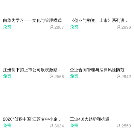
向华为学习——文化与管理模式
《创业与融资、上市》系列讲座②《融资的途径》
免费
免费
2807
2696
注册制下拟上市公司股权激励实务
企业合同管理与法律风险防范
免费
免费
2568
2642
2020“创客中国”江苏省中小企业双创大赛专题赛新材料赛区
工业4.0大趋势和机遇
免费
免费
3034
2550