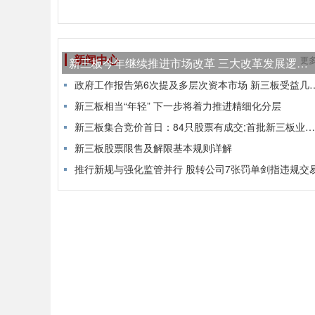
新闻中心
更
新三板今年继续推进市场改革 三大改革发展逻辑已现
政府工作报告第6次提及多层次资
新三板相当“年轻” 下一步将着力推进精细化分层
新三板集合竞价首日：84只股票有成交;首批新三板业绩预喜公告出炉
新三板股票限售及解限基本规则详解
推行新规与强化监管并行 股转公司7张罚单剑指违规交